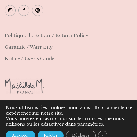
Politique de Retour / Return Policy
Garantie / Warranty
Notice / User's Guide
Nous utilisons des cookies pour vous offrir la meilleure
expérience sur notre site.
© 2021 Marie & Louis | Tous droits réservés | Entreprise
Vous pouvez en savoir plus sur les cookies que nous
Française
utilisons ou les désactiver dans
paramètres
.
Fermer la bann
Accepter
Rejeter
Réglages
Mentions Légales
CGV
Politique de confidentialité