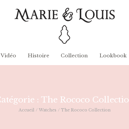
Vidéo
Histoire
Collection
Lookbook
atégorie :
The Rococo Collecti
Accueil
/
Watches
/
The Rococo Collection