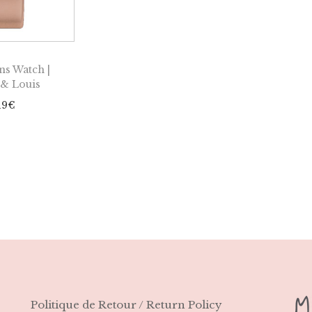
ns Watch |
 & Louis
19
€
Politique de Retour / Return Policy