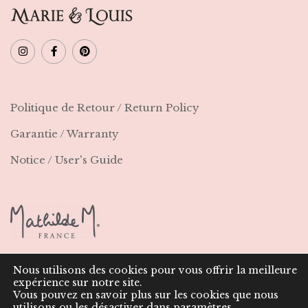
Politique de Retour / Return Policy
Garantie / Warranty
Notice / User's Guide
Nous utilisons des cookies pour vous offrir la meilleure
expérience sur notre site.
© 2021 Marie & Louis | Tous droits réservés | Entreprise
Vous pouvez en savoir plus sur les cookies que nous
Française
utilisons ou les désactiver dans
paramètres
.