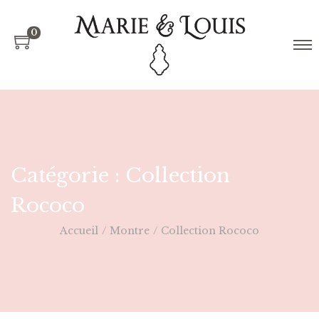
0
Catégorie :
Collection
Rococo
Accueil
/
Montre
/
Collection Rococo