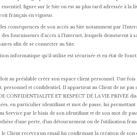
 essentiel, figure sur le Site ou est au plus tard adressée à la l
oit français en vigueur.
es conséquences de son accès au Site notamment par l’Intern
des fournisseurs d’accès à l’Internet, lesquels demeurent à sa
res afin de se connecter au Site.
tion informatique qu’il utilise est sécurisée et en état de fon
it au préalable créer son espace client personnel. Une fois cr
et, personnel et confidentiel. Il appartient au Client de ne p
E CONFIDENTIALITÉ ET RESPECT DE LA VIE PRIVÉE disponib
es, en particulier identifiant et mot de passe, lui permettant 
au Service par le biais de son identifiant et de son mot de pa
othèse d’une perte, d’un détournement ou de l’utilisation frau
 le Client recevra un email lui confirmant la création de son 