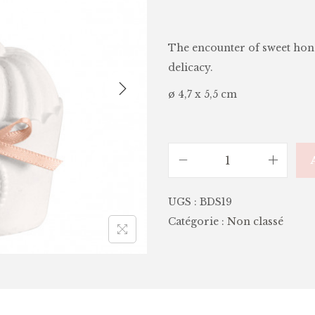
The encounter of sweet hone
delicacy.
ø 4,7 x 5,5 cm
UGS :
BDS19
Catégorie :
Non classé