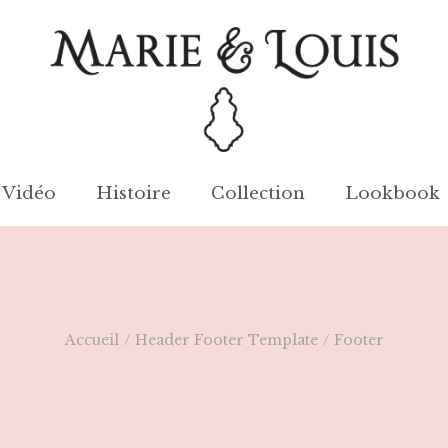
Vidéo
Histoire
Collection
Lookbook
Accueil
/
Header Footer Template
/
Footer